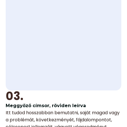
03.
Meggyőző címsor, röviden leírva
Itt tudod hosszabban bemutatni, saját magad vagy
a problémát, következményét, fájdalompontot,
célcsoport jellemzőit, vágyott végeredményt,