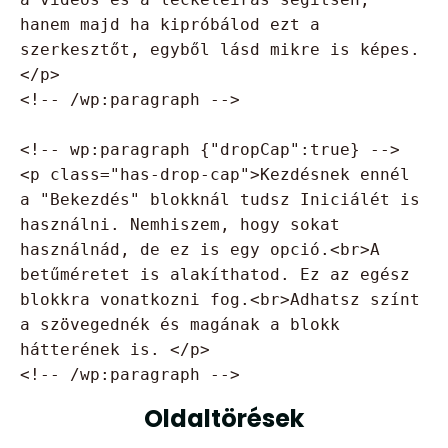
hanem majd ha kipróbálod ezt a 
szerkesztőt, egyből lásd mikre is képes.
</p>

<!-- /wp:paragraph -->

<!-- wp:paragraph {"dropCap":true} -->

<p class="has-drop-cap">Kezdésnek ennél 
a "Bekezdés" blokknál tudsz Iniciálét is 
használni. Nemhiszem, hogy sokat 
használnád, de ez is egy opció.<br>A 
betűméretet is alakíthatod. Ez az egész 
blokkra vonatkozni fog.<br>Adhatsz színt 
a szövegednék és magának a blokk 
hátterének is. </p>

<!-- /wp:paragraph -->
Oldaltörések