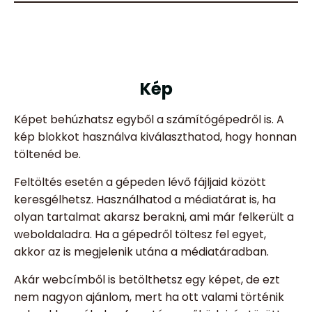
Kép
Képet behúzhatsz egyből a számítógépedről is. A
kép blokkot használva kiválaszthatod, hogy honnan
töltenéd be.
Feltöltés esetén a gépeden lévő fájljaid között
keresgélhetsz. Használhatod a médiatárat is, ha
olyan tartalmat akarsz berakni, ami már felkerült a
weboldaladra. Ha a gépedről töltesz fel egyet,
akkor az is megjelenik utána a médiatáradban.
Akár webcímből is betölthetsz egy képet, de ezt
nem nagyon ajánlom, mert ha ott valami történik