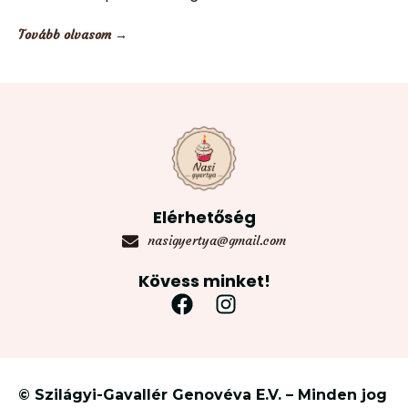
Tovább olvasom →
Elérhetőség
nasigyertya@gmail.com
Kövess minket!
© Szilágyi-Gavallér Genovéva E.V. – Minden jog