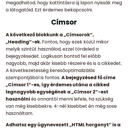
megadhatod, hogy kattintásra új lapon nyissák meg
a látogatóid. Ezt érdemes bekapcsolni.
Címsor
A következő blokkunk a „Címsorok”,
„Heading”-ek.
Fontos, hogy ezek közül mikor
melyik szintűt használod, ezzel tördeled a
bejegyzésedet. Logikusan bontsd fel előbb
nagyobb, majd akár kisebb részeire és is a cikkedet.
A következetesség keresőoptimalizálás
szempontjából is fontos.
A bejegyzésed fő címe
„Címsor 1”-es, így érdemes utána a cikked
legnagyobb egységének a „Címsor 2”-est
használni
és onnantól menni lefele, ha szükség
van még kisebbekre. 4-nél kisebbet én még sose
használtam.
Adhatsz egy úgynevezett „HTML horgonyt” is a