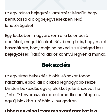
Ez egy minta bejegyzés, ami azért készült, hogy
bemutassa a blogbejegyzésekben rejlő
lehetőségeket.
Egy leckében magyarázom el a különböző
opciókat, megoldásokat. Nézd meg te is, hogy miket
használtam, hogy majd ha neked is szükséged lesz
bejegyzések írására, akkor könnyű legyen a munka.
Bekezdés
Ez egy sima bekezdés blokk. Jó sokat fogod
használni, ebből áll a cikked legnagyobb része.
Minden bekezdés egy új blokkot jelent, szóval, ha
„Enter”-t nyomsz, akkor automatikusan átugrasz
egy új blokkba. Próbáld ki nyugodtan.
Ebbe a doksiba írtam magyarázatokat is a