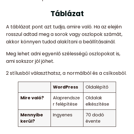
Táblázat
A táblázat pont azt tudja, amire való. Ha az elején
rosszul adtad meg a sorok vagy oszlopok számát,
akkor könnyen tudod alakítani a beállításainál.
Meg lehet adni egyenlő szélességű oszlopokat is,
ami sokszor jól jöhet.
2 stílusból választhatsz, a normálból és a csíkosból.
WordPress
Oldalépítő
Mire való?
Alaprendsze
Oldalak
r felépítése
elkészítése
Mennyibe
Ingyenes
70 dodó
kerül?
évente