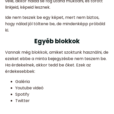
vele, akkor nálad se fog utána működni, és törött
linkjeid, képeid lesznek.
Ide nem teszek be egy képet, mert nem biztos,
hogy nálad jól töltene be, de mindenképp próbáld
ki.
Egyéb blokkok
Vannak még blokkok, amiket szoktunk használni, de
ezeket ebbe a minta bejegyzésbe nem teszem be.
Ha érdekelnek, akkor tedd be őket. Ezek az
érdekesebbek:
Galéria
Youtube videó
Spotify
Twitter