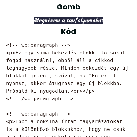
Gomb
Megnézem a tanfolyamokat
Kód
<!-- wp:paragraph -->

<p>Ez egy sima bekezdés blokk. Jó sokat 
fogod használni, ebből áll a cikked 
legnagyobb része. Minden bekezdés egy új 
blokkot jelent, szóval, ha "Enter"-t 
nyomsz, akkor átugrasz egy új blokkba. 
Próbáld ki nyugodtan.<br></p>

<!-- /wp:paragraph -->

<!-- wp:paragraph -->

<p>Ebbe a doksiba írtam magyarázatokat 
is a különböző blokkokhoz, hogy ne csak 
a videós és a leckeleírás segítsen, 