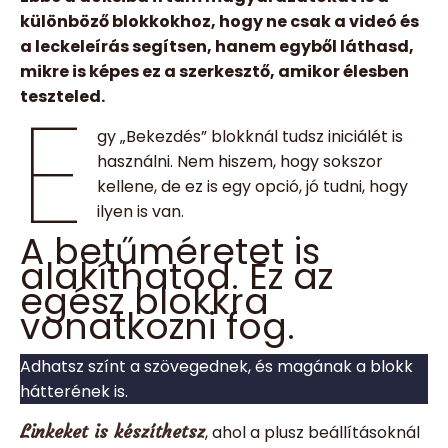
különböző blokkokhoz, hogy ne csak a videó és
a leckeleírás segítsen, hanem egyből láthasd,
mikre is képes ez a szerkesztő, amikor élesben
E
teszteled.
gy „Bekezdés” blokknál tudsz iniciálét is
használni. Nem hiszem, hogy sokszor
kellene, de ez is egy opció, jó tudni, hogy
ilyen is van.
A betűméretet is
alakíthatod. Ez az
egész blokkra
vonatkozni fog.
Adhatsz színt a szövegednek, és magának a blokk
hátterének is.
Linkeket is készíthetsz
, ahol a plusz beállításoknál