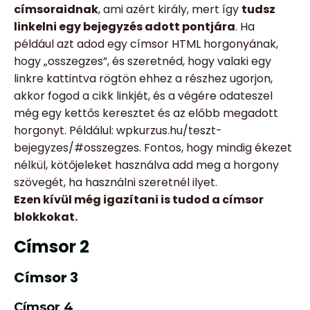
címsoraidnak
, ami azért király, mert így
tudsz
linkelni egy bejegyzés adott pontjára
. Ha
például azt adod egy címsor HTML horgonyának,
hogy „osszegzes”, és szeretnéd, hogy valaki egy
linkre kattintva rögtön ehhez a részhez ugorjon,
akkor fogod a cikk linkjét, és a végére odateszel
még egy kettős keresztet és az előbb megadott
horgonyt. Példálul: wpkurzus.hu/teszt-
bejegyzes/#osszegzes. Fontos, hogy mindig ékezet
nélkül, kötőjeleket használva add meg a horgony
szövegét, ha használni szeretnél ilyet.
Ezen kívül még igazítani is tudod a címsor
blokkokat.
Címsor 2
Címsor 3
Címsor 4