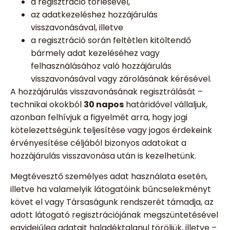
a regisztráció törlésével,
az adatkezeléshez hozzájárulás
visszavonásával, illetve
a regisztráció során feltétlen kitöltendő
bármely adat kezeléséhez vagy
felhasználásához való hozzájárulás
visszavonásával vagy zárolásának kérésével.
A hozzájárulás visszavonásának regisztrálását –
technikai okokból
30 napos
határidővel vállaljuk,
azonban felhívjuk a figyelmét arra, hogy jogi
kötelezettségünk teljesítése vagy jogos érdekeink
érvényesítése céljából bizonyos adatokat a
hozzájárulás visszavonása után is kezelhetünk.
Megtévesztő személyes adat használata esetén,
illetve ha valamelyik látogatóink bűncselekményt
követ el vagy Társaságunk rendszerét támadja, az
adott látogató regisztrációjának megszüntetésével
egyidejűleg adatait haladéktalanul töröljük, illetve –