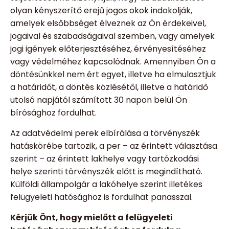
olyan kényszerítő erejű jogos okok indokolják,
amelyek elsőbbséget élveznek az Ön érdekeivel,
jogaival és szabadságaival szemben, vagy amelyek
jogi igények előterjesztéséhez, érvényesítéséhez
vagy védelméhez kapcsolódnak. Amennyiben Ön a
döntésünkkel nem ért egyet, illetve ha elmulasztjuk
a határidőt, a döntés közlésétől, illetve a határidő
utolsó napjától számított 30 napon belül Ön
bírósághoz fordulhat.
Az adatvédelmi perek elbírálása a törvényszék
hatáskörébe tartozik, a per – az érintett választása
szerint – az érintett lakhelye vagy tartózkodási
helye szerinti törvényszék előtt is megindítható.
Külföldi állampolgár a lakóhelye szerint illetékes
felügyeleti hatósághoz is fordulhat panasszal.
Kérjük Önt, hogy mielőtt a felügyeleti