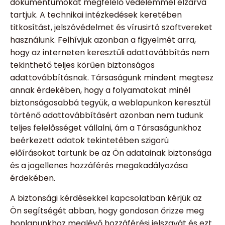
dokumentumokat megfelelő védelemmel elzárva
tartjuk. A technikai intézkedések keretében
titkosítást, jelszóvédelmet és vírusirtó szoftvereket
használunk. Felhívjuk azonban a figyelmét arra,
hogy az interneten keresztüli adattovábbítás nem
tekinthető teljes körűen biztonságos
adattovábbításnak. Társaságunk mindent megtesz
annak érdekében, hogy a folyamatokat minél
biztonságosabbá tegyük, a weblapunkon keresztül
történő adattovábbításért azonban nem tudunk
teljes felelősséget vállalni, ám a Társaságunkhoz
beérkezett adatok tekintetében szigorú
előírásokat tartunk be az Ön adatainak biztonsága
és a jogellenes hozzáférés megakadályozása
érdekében.
A biztonsági kérdésekkel kapcsolatban kérjük az
Ön segítségét abban, hogy gondosan őrizze meg
honlapunkhoz meglévő hozzáférési jelszavát és ezt