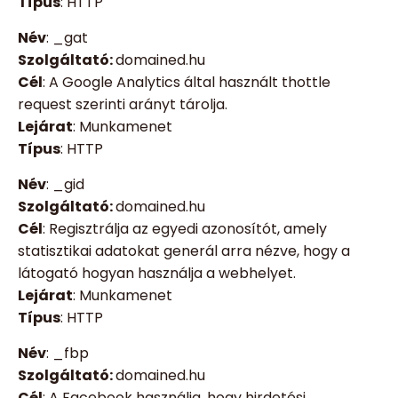
Típus
: HTTP
Név
: _gat
Szolgáltató:
domained.hu
Cél
: A Google Analytics által használt thottle
request szerinti arányt tárolja.
Lejárat
: Munkamenet
Típus
: HTTP
Név
: _gid
Szolgáltató:
domained.hu
Cél
: Regisztrálja az egyedi azonosítót, amely
statisztikai adatokat generál arra nézve, hogy a
látogató hogyan használja a webhelyet.
Lejárat
: Munkamenet
Típus
: HTTP
Név
: _fbp
Szolgáltató:
domained.hu
Cél
: A Facebook használja, hogy hirdetési