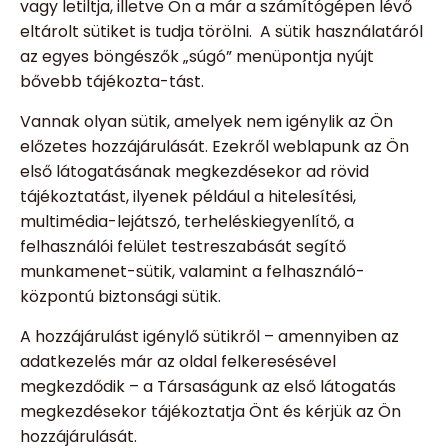
vagy letiltja, illetve Ön a már a számítógépen lévő
eltárolt sütiket is tudja törölni. A sütik használatáról
az egyes böngészők „súgó” menüpontja nyújt
bővebb tájékozta-tást.
Vannak olyan sütik, amelyek nem igénylik az Ön
előzetes hozzájárulását. Ezekről weblapunk az Ön
első látogatásának megkezdésekor ad rövid
tájékoztatást, ilyenek például a hitelesítési,
multimédia-lejátszó, terheléskiegyenlítő, a
felhasználói felület testreszabását segítő
munkamenet-sütik, valamint a felhasználó-
központú biztonsági sütik.
A hozzájárulást igénylő sütikről – amennyiben az
adatkezelés már az oldal felkeresésével
megkezdődik – a Társaságunk az első látogatás
megkezdésekor tájékoztatja Önt és kérjük az Ön
hozzájárulását.