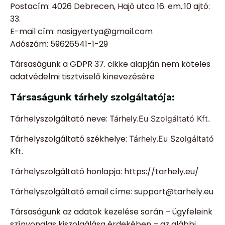
Postacím: 4026 Debrecen, Hajó utca 16. em.:10 ajtó:
33.
E-mail cím: nasigyertya@gmail.com
Adószám: 59626541-1-29
Társaságunk a GDPR 37. cikke alapján nem köteles
adatvédelmi tisztviselő kinevezésére
Társaságunk tárhely szolgáltatója:
Tárhelyszolgáltató neve:
Tárhely.Eu Szolgáltató Kft.
Tárhelyszolgáltató székhelye:
Tárhely.Eu Szolgáltató
Kft.
Tárhelyszolgáltató honlapja: https://tarhely.eu/
Tárhelyszolgáltató email címe: support@tarhely.eu
Társaságunk az adatok kezelése során – ügyfeleink
színvonalas kiszolgálása érdekében – az alábbi