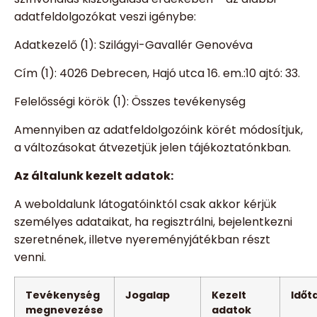
adatfeldolgozókat veszi igénybe:
Adatkezelő (1): Szilágyi-Gavallér Genovéva
Cím (1): 4026 Debrecen, Hajó utca 16. em.:10 ajtó: 33.
Felelősségi körök (1): Összes tevékenység
Amennyiben az adatfeldolgozóink körét módosítjuk,
a változásokat átvezetjük jelen tájékoztatónkban.
Az általunk kezelt adatok:
A weboldalunk látogatóinktól csak akkor kérjük
személyes adataikat, ha regisztrálni, bejelentkezni
szeretnének, illetve nyereményjátékban részt
venni.
Tevékenység
Jogalap
Kezelt
Időt
megnevezése
adatok