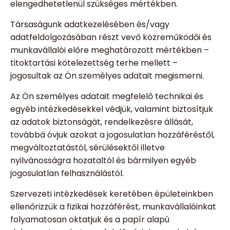
elengedhetetlenül szükséges mértékben.
Társaságunk adatkezelésében és/vagy
adatfeldolgozásában részt vevő közreműködői és
munkavállalói előre meghatározott mértékben –
titoktartási kötelezettség terhe mellett –
jogosultak az Ön személyes adatait megismerni.
Az Ön személyes adatait megfelelő technikai és
egyéb intézkedésekkel védjük, valamint biztosítjuk
az adatok biztonságát, rendelkezésre állását,
továbbá óvjuk azokat a jogosulatlan hozzáféréstől,
megváltoztatástól, sérülésektől illetve
nyilvánosságra hozataltól és bármilyen egyéb
jogosulatlan felhasználástól.
Szervezeti intézkedések keretében épületeinkben
ellenőrizzük a fizikai hozzáférést, munkavállalóinkat
folyamatosan oktatjuk és a papír alapú