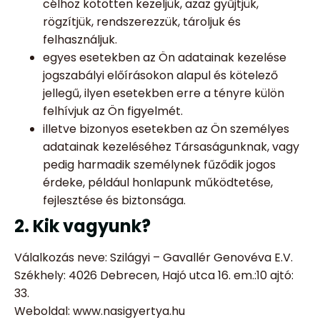
célhoz kötötten kezeljük, azaz gyűjtjük,
rögzítjük, rendszerezzük, tároljuk és
felhasználjuk.
egyes esetekben az Ön adatainak kezelése
jogszabályi előírásokon alapul és kötelező
jellegű, ilyen esetekben erre a tényre külön
felhívjuk az Ön figyelmét.
illetve bizonyos esetekben az Ön személyes
adatainak kezeléséhez Társaságunknak, vagy
pedig harmadik személynek fűződik jogos
érdeke, például honlapunk működtetése,
fejlesztése és biztonsága.
2. Kik vagyunk?
Válalkozás neve: Szilágyi – Gavallér Genovéva E.V.
Székhely: 4026 Debrecen, Hajó utca 16. em.:10 ajtó:
33.
Weboldal: www.nasigyertya.hu