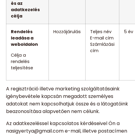
és az
adatkezelés
célja
Rendelés
Hozzájárulás
Teljes név
5 év
leadása a
E-mail cím
weboldalon
Számlázási
cím
Célja a
rendelés
teljesítése
A regisztráció illetve marketing szolgáltatásaink
igénybevétele kapcsán megadott személyes
adatokat nem kapcsolhatjuk össze és a látogatóink
beazonosítása alapvetően nem célunk.
Az adatkezeléssel kapcsolatos kérdéseivel Ön a
nasigyertya@gmail.com e-mail, illetve postacímen