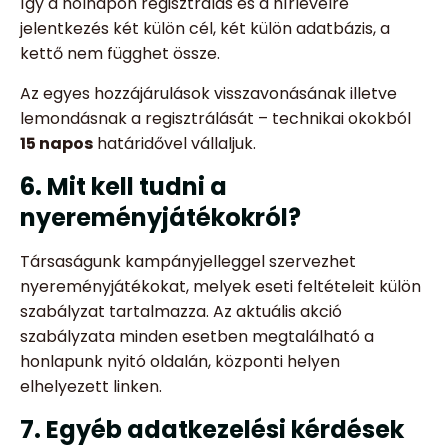
így a holnapon regisztrálás és a hírlevélre
jelentkezés két külön cél, két külön adatbázis, a
kettő nem függhet össze.
Az egyes hozzájárulások visszavonásának illetve
lemondásnak a regisztrálását – technikai okokból
15 napos
határidővel vállaljuk.
6. Mit kell tudni a
nyereményjátékokról?
Társaságunk kampányjelleggel szervezhet
nyereményjátékokat, melyek eseti feltételeit külön
szabályzat tartalmazza. Az aktuális akció
szabályzata minden esetben megtalálható a
honlapunk nyitó oldalán, központi helyen
elhelyezett linken.
7. Egyéb adatkezelési kérdések