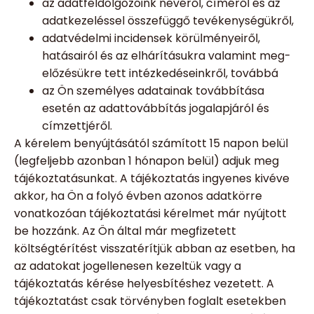
az adatfeldolgozóink nevéről, címéről és az
adatkezeléssel összefüggő tevékenységükről,
adatvédelmi incidensek körülményeiről,
hatásairól és az elhárításukra valamint meg-
előzésükre tett intézkedéseinkről, továbbá
az Ön személyes adatainak továbbítása
esetén az adattovábbítás jogalapjáról és
címzettjéről.
A kérelem benyújtásától számított 15 napon belül
(legfeljebb azonban 1 hónapon belül) adjuk meg
tájékoztatásunkat. A tájékoztatás ingyenes kivéve
akkor, ha Ön a folyó évben azonos adatkörre
vonatkozóan tájékoztatási kérelmet már nyújtott
be hozzánk. Az Ön által már megfizetett
költségtérítést visszatérítjük abban az esetben, ha
az adatokat jogellenesen kezeltük vagy a
tájékoztatás kérése helyesbítéshez vezetett. A
tájékoztatást csak törvényben foglalt esetekben