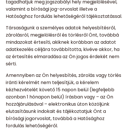
tagadhatjuk meg jogszabályi hely megjelölésével,
valamint a bírósági jog-orvoslat illetve a
Hatósághoz fordulás lehetőségéről tájékoztatással.
Társaságunk a személyes adatok helyesbítésről,
zárolásról, megjelölésről és törlésről Önt, továbbá
mindazokat értesíti, akiknek korábban az adatot
adatkezelés céljára továbbította, kivéve akkor, ha
az értesítés elmaradása az Ön jogos érdekét nem
sérti.
Amennyiben az Ön helyesbítés, zárolás vagy törlés
iránti kérelmét nem teljesítjük, a kérelem
kézhezvételét követő 15 napon belül (legfeljebb
azonban 1 hónapon belül) írásban vagy – az Ön
hozzájárulásával – elektronikus úton közöljünk
elutasításunk indokait és tájékoztatjuk Önt a
bírósági jogorvoslat, továbbá a Hatósághoz
fordulás lehetőségéről.